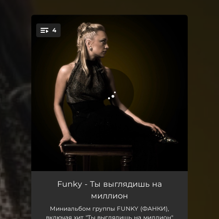
4
You're all set!
Ты выглядишь на миллион
03:13
Funky - Ты выглядишь на
миллион
Милый Друг
03:21
Миниальбом группы FUNKY (ФАНКИ),
включая хит "Ты выглядишь на миллион"