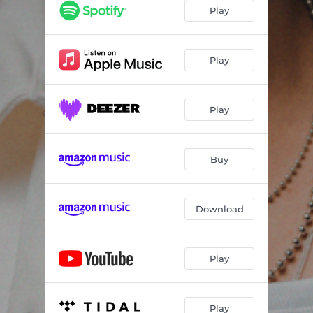
Derrubador de Ego
02:44
Play
Dia, Lugar e Hora
03:37
Lembrei do Seu Ex
03:14
Play
Maluca
02:43
Play
Perfume
03:24
Pilantrou
03:06
Buy
Última noite
03:07
Download
Play
Play