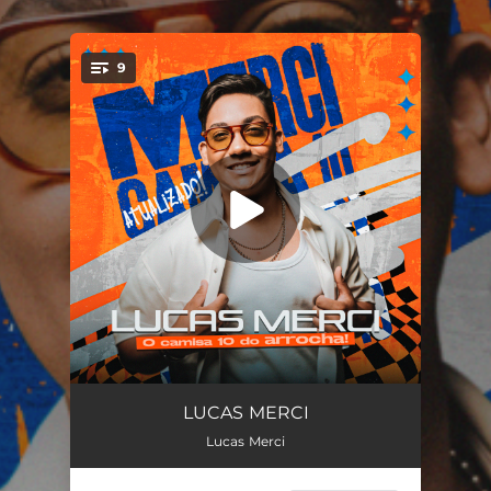
.
9
You're all set!
Cê Que Sabe
03:03
LUCAS MERCI
Lucas Merci
Deixa Eu Te Amar
03:12