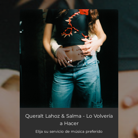
.
You're all set!
Lo Volvería a Hacer
02:48
Queralt Lahoz & Salma - Lo Volvería
a Hacer
Elija su servicio de música preferido