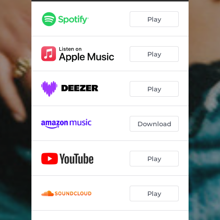
Play
Play
Play
Download
Play
Play