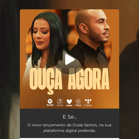
You're all set!
E Se... (feat. Jeferson Pillar)
05:07
E Se...
O novo lançamento de Duda Santos, na sua
plataforma digital preferida.