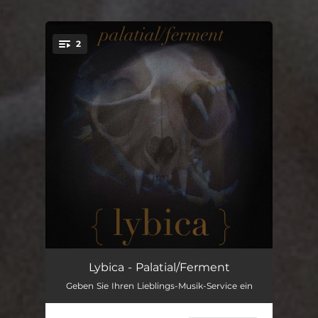
.
2
You're all set!
Palatial
05:08
Lybica - Palatial/Ferment
Geben Sie Ihren Lieblings-Musik-Service ein
Ferment
05:45