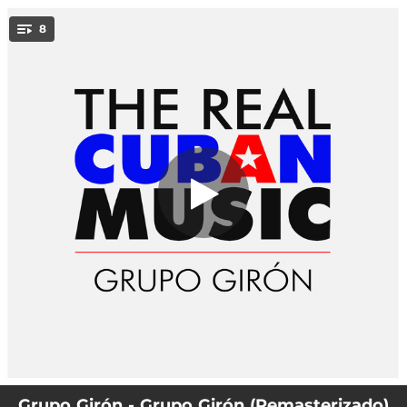
.
La mujer Camagüeyana -
8
Remasterizado
You're all set!
05:30
La mujer Camagüeyana - Remasterizado
02:15
Y tú qué has hecho - Remasterizado
05:40
Soy de la tierra del tinajón - Remasterizado
06:05
Popurrit de cha cha cha: El bodeguero / Señor juez / La cantina / Ay qué frío - Remasterizado
03:29
Siempre junto a mi - Remasterizado
05:18
Baila a tu manera - Remasterizado
03:15
A que no le cuentas - Remasterizado
05:27
Baila con amor - Remasterizado
Grupo Girón - Grupo Girón (Remasterizado)