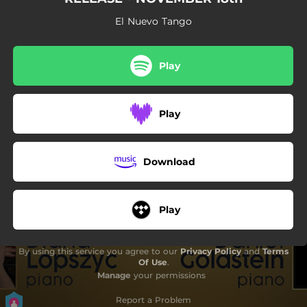
04:28
Mis Poemas, a la Calle
El Nuevo Tango
02:32
Vals Muy Nostálgico
02:52
Toda Mi Tristeza
Play
03:11
Tango Barroco
Play
Download
Play
By using this service you agree to our
Privacy Policy
and
Terms
Of Use
.
Manage
your permissions
Report a Problem