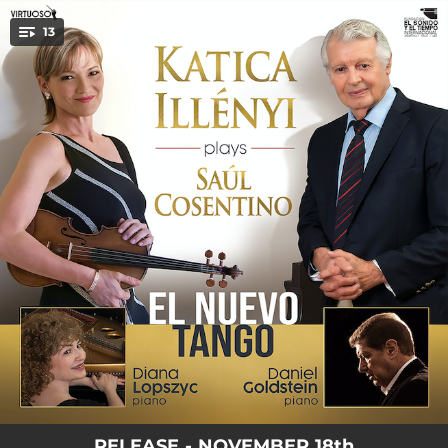
.
13
You're all set!
03:44
El Nuevo Tango
02:44
Poema
03:01
Ideas y Emociones
02:01
Mis Ansiedades
04:35
La Depre
03:05
Gente de Tango
02:46
Justo a Tiempo
02:30
Los Cielos Más Altos
03:11
Al Rojo Vivo
RELEASE - NOVEMBER 18th