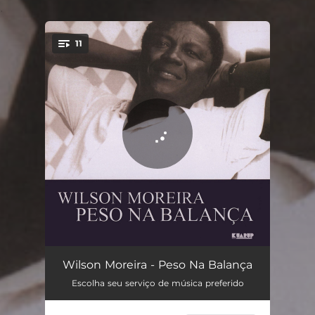
.
11
You're all set!
Peso Na Balança
02:59
Wilson Moreira - Peso Na Balança
Escolha seu serviço de música preferido
Portela e Seus Encantos
03:38