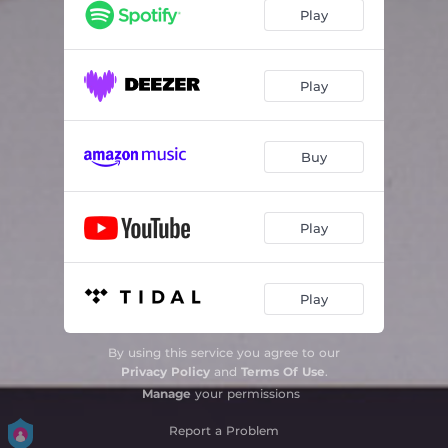
Um Samba: Pra Ela Que Chora
02:45
Play
Canteiro de Obra
02:48
Quero Você
02:12
Play
Incompreensão
02:18
Buy
Luanda, Luandê
02:15
Pout Pourri: Meu Apelo / Valeu a Pena / Vivo Bem Com Ela / Deixa Clarear
09:07
Play
Já Diz o Velho Ditado
03:02
Chorar, Sorrir
02:23
Play
Forró do Cafundó
02:34
By using this service you agree to our
Privacy Policy
and
Terms Of Use
.
Manage
your permissions
Report a Problem