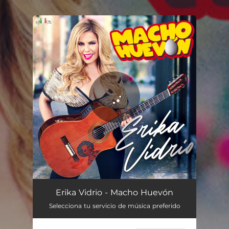
.
You're all set!
Macho Huevón
03:23
Erika Vidrio - Macho Huevón
Selecciona tu servicio de música preferido