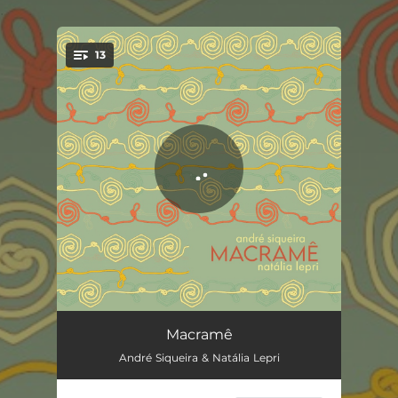
.
13
You're all set!
Elmo de São Jorge
04:09
Macramê
André Siqueira & Natália Lepri
Autoretrato
03:07