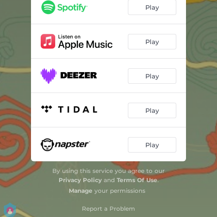
La Pomeña
03:47
Play
Paixão e Fé
03:37
Vozear
03:04
Play
Galho de Goiabeira
04:43
Play
Los Tres Deseos de Siempre
05:28
Idade da Televisão / Sonora Garoa
05:28
Play
Poeira Morena
03:08
Leilão
03:04
Play
Voz
02:58
By using this service you agree to our
Ramo de Delírios
03:45
Privacy Policy
and
Terms Of Use
.
Manage
your permissions
Tamba-Tajá
04:12
Report a Problem