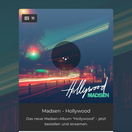
.
11
You're all set!
Ein bisschen Lärm
03:04
Madsen - Hollywood
Das neue Madsen-Album "Hollywood" - jetzt
Brücken
03:52
bestellen und streamen.