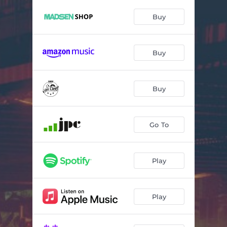
Das Beste von mir
03:36
Buy
Willi
03:30
Heirate mich
03:26
Buy
Hollywood
04:14
Der Baum
03:49
Buy
Der gleiche Weg nach Haus
03:18
Unter dem Radar
03:54
Go To
Rock'n'Roll
02:57
Play
Wir haben immer noch die Sonne
05:20
Play