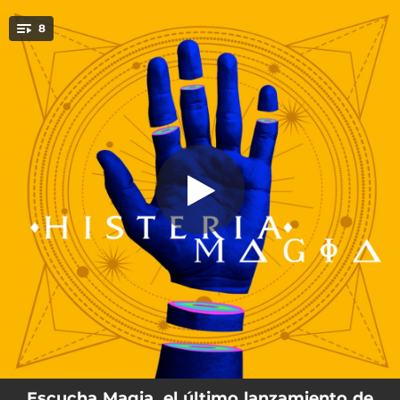
.
8
Estrellas de Polvo
You're all set!
--
Estrellas de Polvo
--
Magia
--
Noesis
--
Hombre Alado
--
Sol de Invierno
--
Astrum
--
La Casa de los Espíritus
--
Dilucida
Escucha Magia, el último lanzamiento de