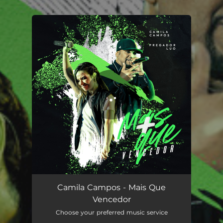
.
You're all set!
Mais Que Vencedor
03:51
Camila Campos - Mais Que
Vencedor
Choose your preferred music service