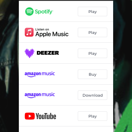
Play
Play
Play
Buy
Download
Play