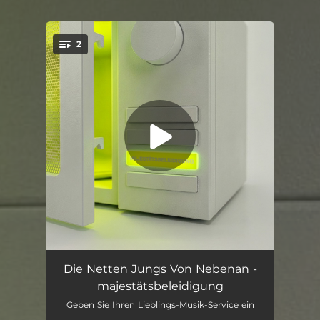
2
You're all set!
majestätsbeleidigung
02:54
Die Netten Jungs Von Nebenan -
majestätsbeleidigung
anders
03:14
Geben Sie Ihren Lieblings-Musik-Service ein