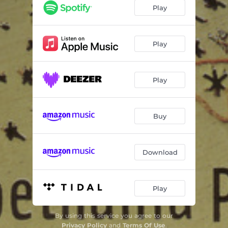
Todo Cais e uma Saudade de Pedra / Os Argonautas
03:19
Play
Perto de Muita Água, Tudo É Feliz / Santo Amaro
02:53
De Papo Pro Ar
02:10
Play
Sereia de Água Doce
03:30
Play
Pensar Na Pessoa Que Se Ama / Eu Que Não Sei Quase Nada do Mar
03:23
Amor É Sede Depois de Se Ter Bem Bebido / A Saudade Mata a Gente
02:56
Buy
Serenô
01:01
Só Na Foz do Rio É Que Se Ouvem Os Murmúrios de Todas As Fontes / Memória das Águas
03:08
Download
Águas de Cachoeira
03:13
Cantigas Populares / Poesia / A Coroa
05:57
Play
O Mundo do Rio Não É o Mundo da Ponte / Onde Eu Nasci Passa um Rio
01:47
By using this service you agree to our
O Rio / Francisco, Francisco
02:32
Privacy Policy
and
Terms Of Use
.