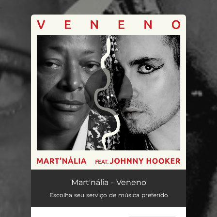
.
You're all set!
Veneno
04:59
Mart'nália - Veneno
Escolha seu serviço de música preferido