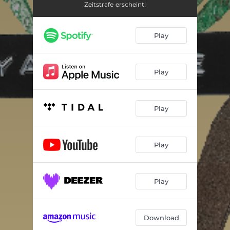
Zeitstrafe erscheint!
Play
Play
Play
Play
Play
Download