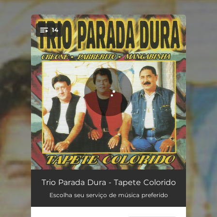
14
You're all set!
Tapete Colorido
03:00
Trio Parada Dura - Tapete Colorido
Escolha seu serviço de música preferido
Eu Quero Sim
02:23