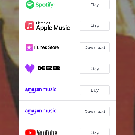
Amiga Triste
03:14
Play
O Bicho Pegou
02:23
Chicote da Saudade
02:48
Play
Chuva de Mulher
03:06
Download
Brasas Acesas
03:03
Eu Tô Parpano
02:30
Play
Destino Inimigo
03:29
Pé de Manga
02:28
Buy
O Pavio
02:14
Velha Assanhada
02:45
Download
Gabiróba
03:15
Homenagem a Santos Reis
04:44
Play