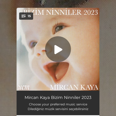
.
15
You're all set!
Uyusun da Büyüsün
04:23
Mircan Kaya Bizim Ninniler 2023
Choose your preferred music service
Bol Soğanlı Börülce
02:19
Dilediğiniz müzik servisini seçebilirsiniz