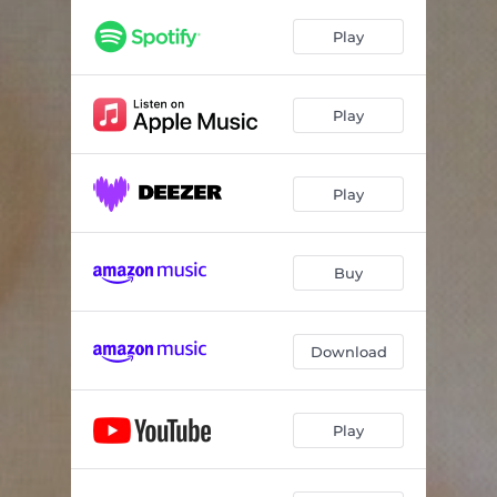
Ninnilerin Merdanesi
03:38
Play
Fış Fış Kayıkçı
03:22
Eşekli Ninni
02:14
Play
Yağmur Yağar Sere Serpe
04:06
Dandini Dandini Dastana
02:13
Play
Atem Tutem Men Seni
03:04
Çamlıbelden Çıktım Yayan
05:47
Buy
Alma Attım
04:49
Download
Nenni
06:35
Sarıkamış Ninnisi (feat. Alcyona Mick)
03:45
Play
Kırmızı Gül
05:11
Danalı Bebek
04:14