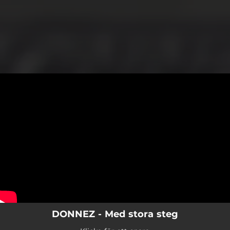
.
You're all set!
DONNEZ - Med stora steg