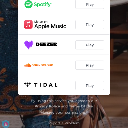
Razões
--
Play
Eu Sinto Seu Cheiro
--
Tempo
--
Play
Play
Play
Play
By using this service you agree to our
Privacy Policy
and
Terms Of Use
.
Manage
your permissions
Report a Problem