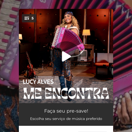
.
5
You're all set!
Gato do Mato
--
Faça seu pre-save!
Escolha seu serviço de música preferido
Me Encontra
--