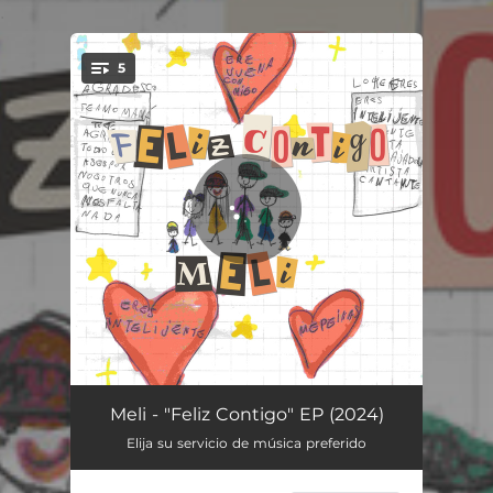
.
5
You're all set!
FELIZ CONTIGO
03:48
Meli - "Feliz Contigo" EP (2024)
Elija su servicio de música preferido
POR SIEMPRE
03:27