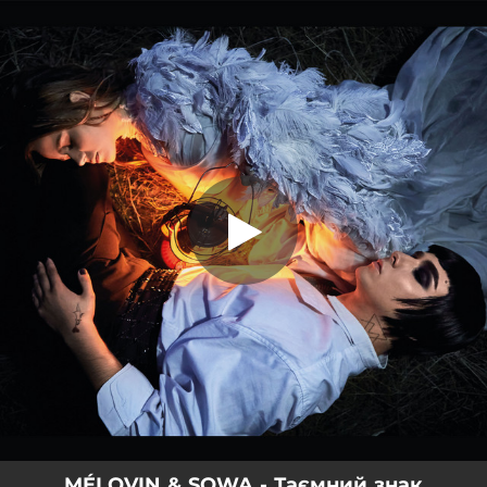
.
Таємний знак
You're all set!
03:25
Таємний знак
MÉLOVIN & SOWA - Таємний знак