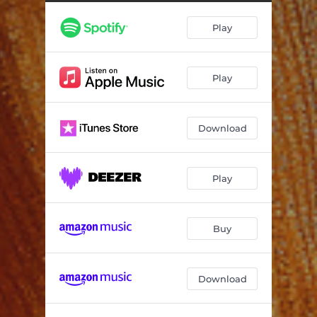
Play
Play
Download
Play
Buy
Download