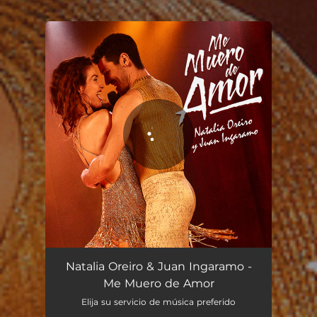
You're all set!
Me Muero de Amor
03:31
Natalia Oreiro & Juan Ingaramo -
Me Muero de Amor
Elija su servicio de música preferido