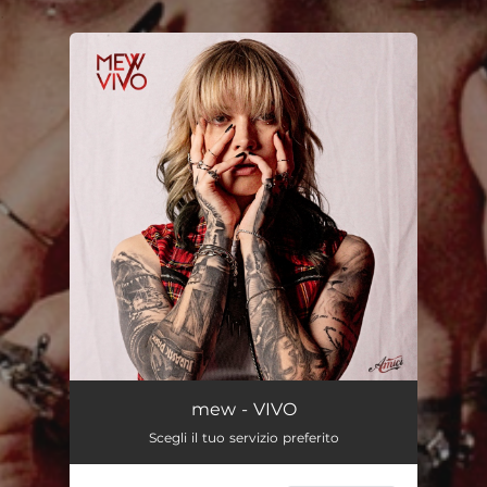
.
You're all set!
VIVO
03:23
mew - VIVO
Scegli il tuo servizio preferito