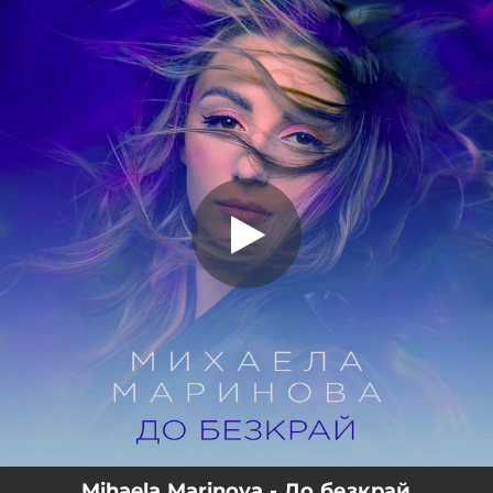
.
До безкрай
You're all set!
03:17
До безкрай
Mihaela Marinova - До безкрай