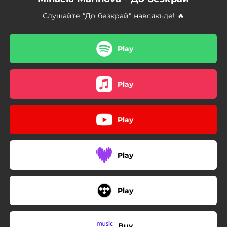
Слушайте "До безкрай" навсякъде! 🔥
Play
Play
Play
Play
Play
Buy