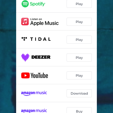
Una Mujer y un Hombre
04:21
Play
Violencia
03:46
NO
02:35
Play
La Libertad Es el Punto de Partida
03:00
Play
Quiero Más, Quiero Todo
03:51
Play
Play
Download
Buy