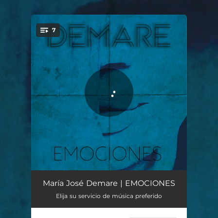
7
You're all set!
Madrid, Vos y Yo
03:50
María José Demare | EMOCIONES
Elija su servicio de música preferido
Buscándome
03:41