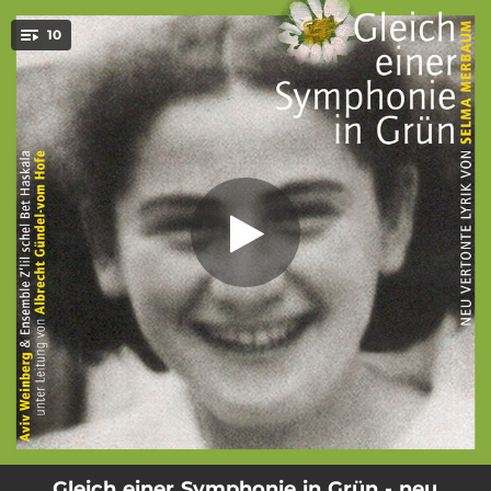
.
10
Abend (II)
You're all set!
04:09
Abend (II)
05:15
Welkes Blatt
04:20
Vormittag
05:25
Sehnsuchtlied
02:53
Schlaflied für mich
04:26
Lied
06:26
Sonne im August
03:45
Schlaflied für dich
06:06
Träume
Gleich einer Symphonie in Grün - neu