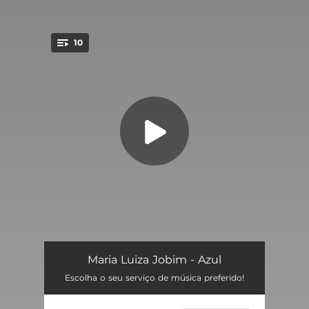
10
You're all set!
O Tempo
03:26
Maria Luiza Jobim - Azul
Escolha o seu serviço de música preferido!
Medo Bom
03:46