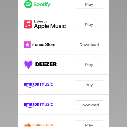
Papais
03:40
Play
Ostra
02:39
Boca de Açaí
03:29
Play
Drama
03:34
Download
O Culpado é o Cupido
03:23
Ré
03:08
Play
Sambo do Soho
03:20
Nada SouSou
04:26
Buy
Download
Play