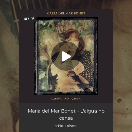
.
9
You're all set!
Blaus i blaus
--
Maria del Mar Bonet - L'aigua no
cansa
S'aigo no
03:52
✨Nou disc✨