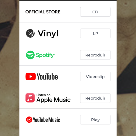
Sa ximbomba
--
CD
Nit
--
L'arbre campaner
--
LP
Cançó dels disbarats
--
Blaus i sol de roses blanques
02:55
Reproduir
L'aigua no cansa
--
Lluna de pau (feat. José María Vitier)
--
Videoclip
Reproduir
Play