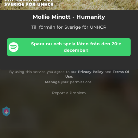
Mollie Minott - Humanity
Till förmån för Sverige för UNHCR
Spara nu och spela låten från den 20:e
december!
By using this service you agree to our
Privacy Policy
and
Terms Of
Use
.
Manage
your permissions
Report a Problem