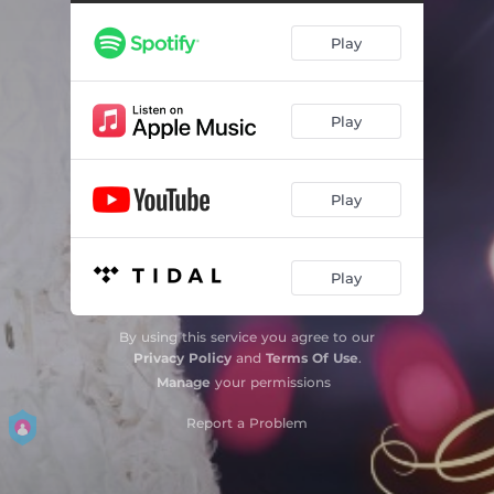
Play
Play
Play
Play
By using this service you agree to our
Privacy Policy
and
Terms Of Use
.
Manage
your permissions
Report a Problem