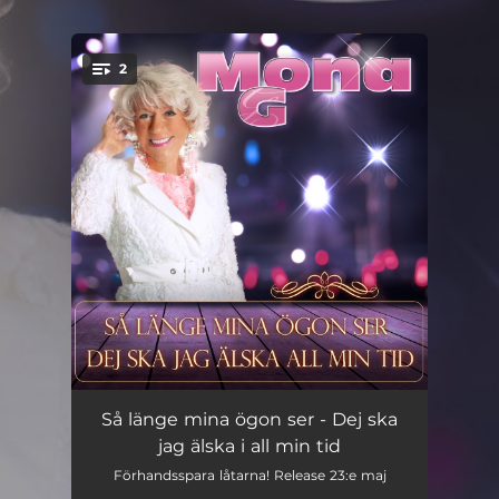
.
2
You're all set!
Så länge mina ögon ser
03:25
Så länge mina ögon ser - Dej ska
jag älska i all min tid
Dej ska jag älska i all min tid
03:06
Förhandsspara låtarna! Release 23:e maj