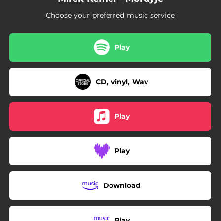
04:23
Včelař Milan
Choose your preferred music service
02:53
Světec
03:34
Divnej brouk
Play
02:22
Kočička
CD, vinyl, Wav
Play
Play
Download
Play