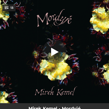
.
13
Žižkov
You're all set!
05:10
Žižkov
03:46
Znovu a líp
05:25
Má milá
05:08
Říkala jsi dnes
03:40
Rusalka
03:29
Mordyjé
05:47
Dny, co se vlečou
03:47
Barmanka Marie
05:25
Oči pod ledem
Mirek Kemel - Mordyjé