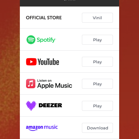
Sola, sola
00:39
Morenet, tu!
02:36
Vinil
Cagadeta pastoreta
03:43
Vi d'agulla
00:46
Play
Ni carn, ni peix
02:10
Play
Salomena
01:04
La pell fina
03:53
Play
Hotel Bruc
01:09
D'incògnit
03:32
Play
L'oblit
00:44
Un be negre
03:10
Download
Sense pèls a les llengües
05:13