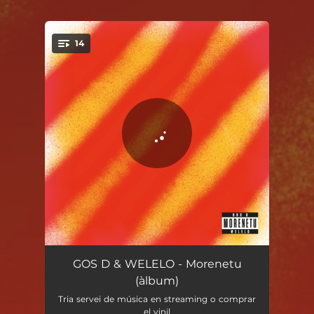
.
14
You're all set!
Can Pixa
03:26
GOS D & WELELO - Morenetu
(àlbum)
Peti qui peti
02:56
Tria servei de música en streaming o comprar
el vinil