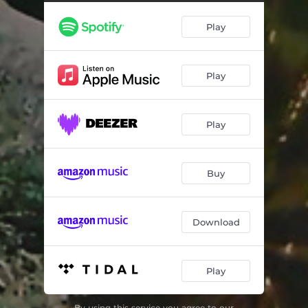
María, Carmen y Cuca - Remasterizado
02:54
Play
Igual que el niño Valdés - Remasterizado
03:29
Yo quiero ser comparsera - Remasterizado
02:45
Play
Las Muñoz Marin salen de compras - Remasterizado
05:59
El refajo marañón - Remasterizado
03:43
Play
Ilusión de abuela - Remasterizado
05:34
Se lo dije a Caridad - Remasterizado
03:59
Buy
Negro chorizo - Remasterizado
02:14
En el club - Remasterizado
05:43
Download
El agua medicinal - Remasterizado
03:47
Play
By using this service you agree to our