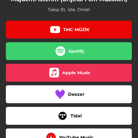
01:02
Bulut Manşetlerde
Takip Et, İzle, Dinle!
01:44
Eve Baskın
00:37
Hareket Var
TMC MÜZİK
01:51
Kavga
Spotify
01:27
Meyhane Baskını
00:40
Kazım Amca
Apple Music
00:31
Kim Kimi Nasıl Neden Öldürdü?
00:40
Sen Katil Misin?
Deezer
01:53
Club 3 / Mekan Güzel
Tidal
YouTube Music