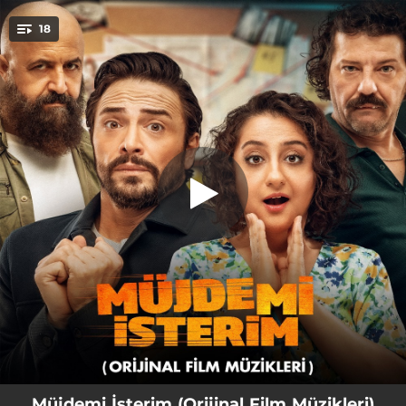
.
18
Müjdemi İsterim
You're all set!
01:06
Müjdemi İsterim
05:35
Club 1 / Hesaplar Enişteden
01:36
Aşk Olsun
00:27
Biz Buraya Nasıl Geldik?
01:27
Ben Öldürmedim
00:58
Baba Bulut Kapışma
03:22
Bir Planın Var Mı?
00:38
Bu Çocuk Senden
00:52
Club 2 / Sat Bütün Otelleri
Müjdemi İsterim (Orijinal Film Müzikleri)