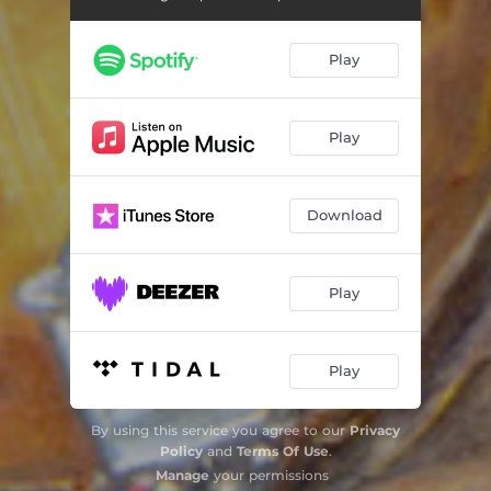
Qhunuskiwa
05:36
Play
Suite Oriental: Ritmo de Aticu, Rosita Pochi, Ritmo de Se-I, Ritmo Chovena, Danza del Ciervo, Kuachi Wayi, Elay Chej, 24 de Septiembre, Alegre Carretero
17:27
Alborada Andina
05:51
Play
Suspiros
03:18
Carnaval de Uyuni
03:35
Download
Suite Aymara: Wiraxucha, Invocación, Awki-Awki, Cuando Florezcan las Habas
15:39
Play
Play
By using this service you agree to our
Privacy
Policy
and
Terms Of Use
.
Manage
your permissions