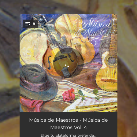
8
You're all set!
Tu Ausencia
03:08
Música de Maestros - Música de
Maestros Vol. 4
La Paloma | Calacaleño | Amor Nuevo
02:49
Elige tu plataforma preferida...