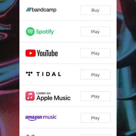
BMW 666
03:19
Buy
Amigo Mercado
03:03
Para Sorpresa de Nadie
02:37
Play
Mechero
02:11
El Trabajo No Dignifica
04:01
Play
Bestia del Abismo
04:09
Viento Metal
00:37
Play
Asedio
03:04
Play
Despertar Medievo
03:55
Salmo de la Vigilia
00:56
Play
Sangre Azul
04:09
Penitencia II
03:38