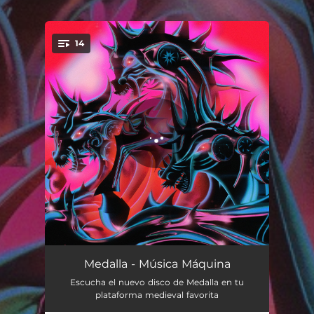
.
14
You're all set!
Penitencia I
00:59
Medalla - Música Máquina
Escucha el nuevo disco de Medalla en tu
Sacrilegio
03:55
plataforma medieval favorita