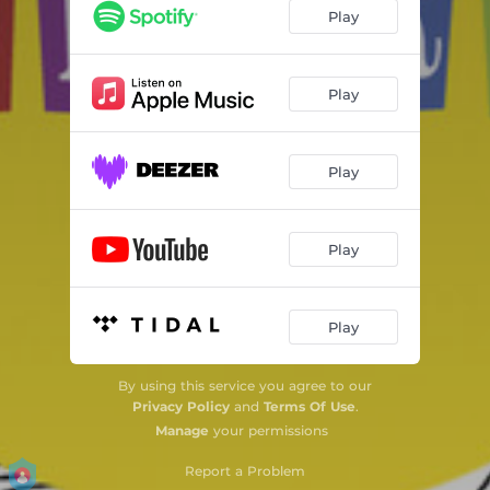
Moro Na Roça
03:49
Play
Lamento da Lavadeira
03:02
Batuque Na Cozinha
03:17
Play
Eu Não Tenho Onde Morar
03:03
Play
A Mariposa
03:22
Clementina Cadê Você
03:28
Play
Pique Esconde Na Internet
03:42
Marinheiro Só
04:06
Play
Sambalelê
02:47
By using this service you agree to our
Me Dá o Meu Boné
01:58
Privacy Policy
and
Terms Of Use
.
Manage
your permissions
Quadro Negro
02:18
Report a Problem
Morena Bela
02:41