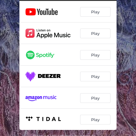
Danza de la gallina
03:53
Play
Play
Play
Play
Play
Play
By using this service you agree to our