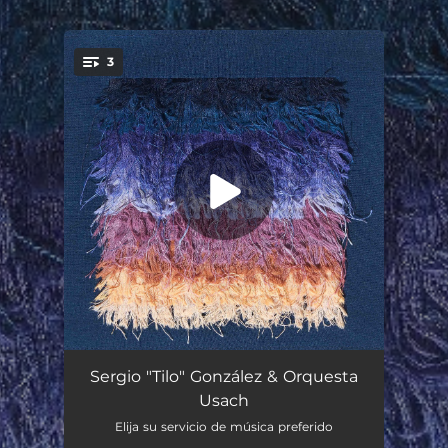
.
3
You're all set!
Andén del aire
06:52
Sergio "Tilo" González & Orquesta
Usach
Viaje por la cresta del mundo
04:08
Elija su servicio de música preferido