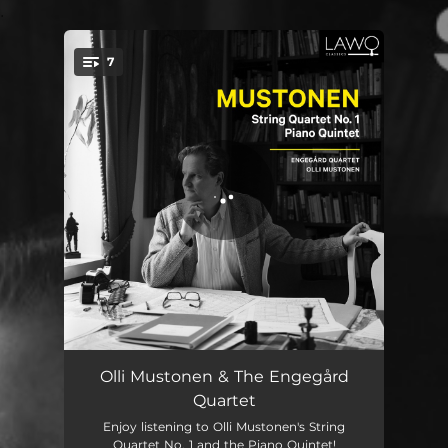
.
7
You're all set!
String Quartet No. 1: I. Impetuoso, con passione e molto rubato (quasi senza tempo)
06:04
Olli Mustonen & The Engegård
Quartet
String Quartet No. 1: II. Furioso e pesante
02:33
Enjoy listening to Olli Mustonen's String
Quartet No. 1 and the Piano Quintet!