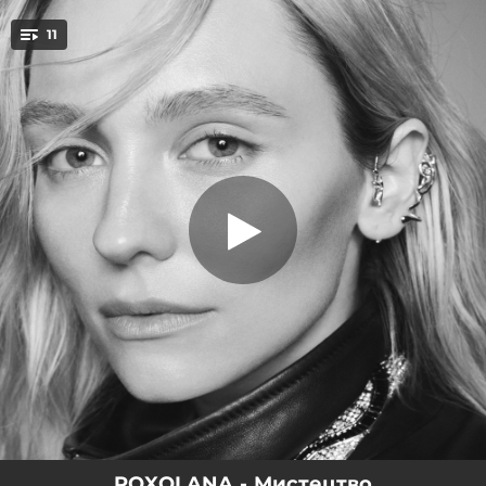
.
11
Мистецтво
You're all set!
02:23
Мистецтво
03:12
Пташка
02:48
Бардак
02:22
1000 причин
03:24
Відпустити (Live Version)
03:23
Люблю в тобі
02:22
Журба
03:05
Розлюбилось (feat. Michelle Andrade)
02:20
Не вір мені
ROXOLANA - Мистецтво