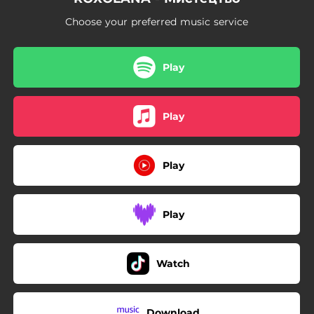
02:19
Мистецтво (demo)
Choose your preferred music service
03:05
Буде все (feat. Michelle Andrade)
Play
Play
Play
Play
Watch
Download