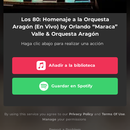
Los 80: Homenaje a la Orquesta
Aragón (En Vivo) by Orlando “Maraca”
Valle & Orquesta Aragón
Haga clic abajo para realizar una acción
Añadir a la biblioteca
Guardar en Spotify
By using this service you agree to our
Privacy Policy
and
Terms Of Use
.
Manage
your permissions
Report a Problem