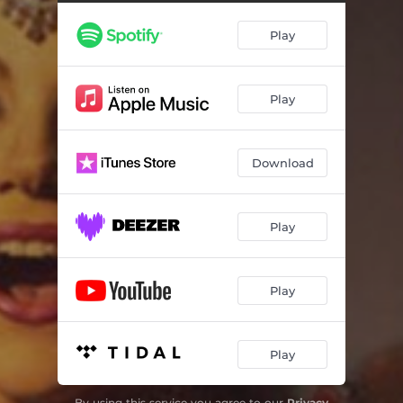
Opératrice
04:38
Play
El Morocco
03:20
Juste du Vent
03:19
Play
Les Objets immobiles
03:38
En toute transparence
04:14
Download
Les portes sans poignées
03:03
Je suis pas un homme, c'est ça
03:32
Play
En Colimaçon
03:44
Whisky
03:43
Play
Non Coupable
03:08
Play
Mon paradis
03:19
By using this service you agree to our
Privacy