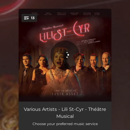
13
You're all set!
Prologue-Ma Forteresse
03:09
Various Artists - Lili St-Cyr - Théâtre
Musical
Les Clochers de Montréal
02:55
Choose your preferred music service