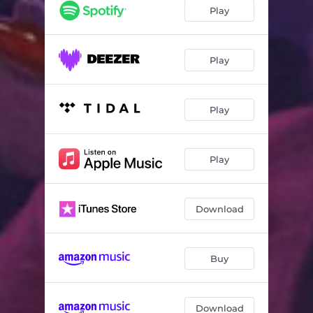
Zlo i naopako
02:37
Play
Sad si sam
04:44
Dlake na sapunu
05:09
Play
Usro si motku
02:39
Play
Trece oko
02:44
Zmajeva jajca
04:09
Play
Hrani babu da te ujede
04:01
Bog cuva bekriju
04:41
Download
Hapsi sve
03:07
Izmedju dve vatre
03:10
Buy
Samo kec
02:34
Udri pseto
02:19
Download