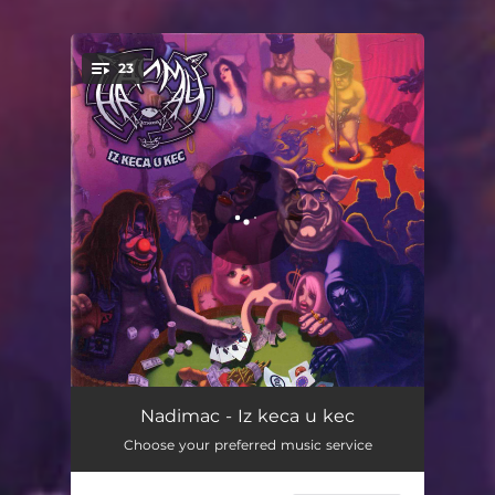
23
You're all set!
Metal je rat
03:38
Nadimac - Iz keca u kec
Choose your preferred music service
Hedshat u glavu
02:16