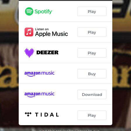
A Sementinha - Ao Vivo
04:18
Play
Ser Feio Não é Defeito - Ao Vivo
02:17
Navalha Na Carne - Ao Vivo
03:04
Play
Com Deus Na Frente - Ao Vivo
02:30
Bom Jesus de Pirapora - Ao Vivo
02:45
Play
Obrigado Ao Homem do Campo - Ao Vivo
03:57
Cheiro de Relva - Ao Vivo
03:08
Buy
Terra Tombada - Ao Vivo
03:58
Você é Tudo Que Pedi Pra Deus (Magia) - AO Vivo
03:09
Download
Homenagem a Catulo - Ao Vivo
04:32
Play
By using this service you agree to our