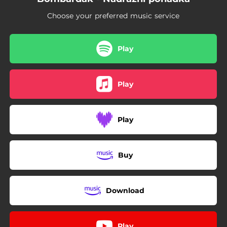
Choose your preferred music service
Play
Play
Play
Buy
Download
Play