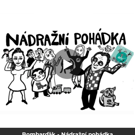
.
Nádražní pohádka
You're all set!
09:16
Nádražní pohádka
Bombarďák - Nádražní pohádka