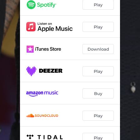
Última Vez (Ao Vivo)
02:26
Play
Só Pro Meu Prazer / Deus Me Livre (Ao Vivo)
02:46
Mesmo Eu Errando (Ao Vivo)
03:04
Play
Still The One / Homem Não Chora (Ao Vivo)
03:00
Download
Leilão / Flor / E Daí? (Ao Vivo)
03:59
Have U Ever Seen The Rain? / Te Amo, O Que Mais Posso Dizer / Quando Um Grande Amor Se Vai (Ao Vivo)
04:53
Play
Falando Sério / Você de Volta / Coisas Esotéricas / Bala de Prata (Ao Vivo)
04:24
Lágrimas de Chuva / Como Eu Quero (Ao Vivo)
03:17
Buy
Fada / Dou A Vida Por Um Beijo (Ao Vivo)
04:06
Play
Play