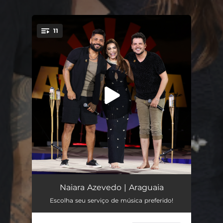
11
You're all set!
O Que A Gente É (Ao Vivo)
02:38
Naiara Azevedo | Araguaia
Escolha seu serviço de música preferido!
Sorriso Espontâneo (Ao Vivo)
03:11