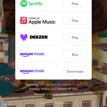
Play
Play
Play
Buy
Download
By using this service you agree to our
Privacy Policy
and
Terms Of Use
.
Manage
your permissions
Report a Problem