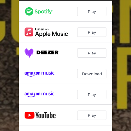
Play
Play
Play
Download
Play
Play