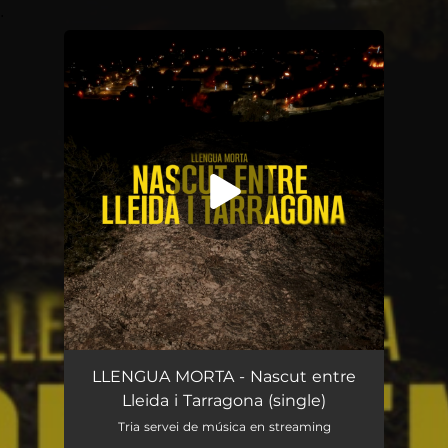
.
You're all set!
Nascut entre Lleida i Tarragona
03:27
LLENGUA MORTA - Nascut entre
Lleida i Tarragona (single)
Tria servei de música en streaming